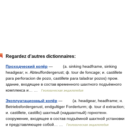
Regardez d'autres dictionnaires:
Проходческий копёр
— (a. sinking headframe, sinking
headgear; н. Abteuffordergerust; ф. tour de foncage; и. castillete
para perforacion de pozo, castillete para taladrar pozos) пром.
здание, входящее в состав временного шахтного подъёмного
комплекса и… …
Геологическая энциклопедия
Эксплуатационный копёр
— (a. headgear, headframe; н.
Betriebsfordergerust, endgultiger Forderturm; ф. tour d extraction;
и. castillete, castillo) шахтный (надшахтный) горнотехн.
сооружение, входящее в состав подъёмной шахтной установки
и представляющее собой… …
Геологическая энциклопедия